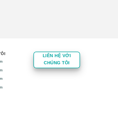
TÔI
LIÊN HỆ VỚI
am
CHÚNG TÔI
am
am
am