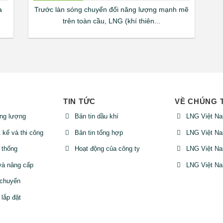
a
Trước làn sóng chuyển đổi năng lượng mạnh mẽ
trên toàn cầu, LNG (khí thiên...
TIN TỨC
VỀ CHÚNG 
ng lượng
Bản tin dầu khí
LNG Việt N
t kế và thi công
Bản tin tổng hợp
LNG Việt N
 thống
Hoạt động của công ty
LNG Việt N
à nâng cấp
LNG Việt N
 chuyển
lắp đặt