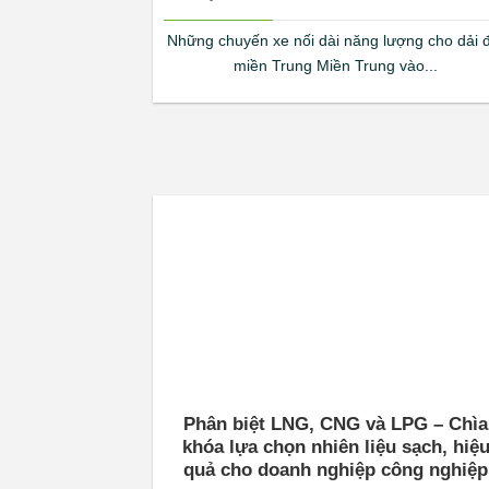
Những chuyến xe nối dài năng lượng cho dải 
miền Trung Miền Trung vào...
Phân biệt LNG, CNG và LPG – Chìa
khóa lựa chọn nhiên liệu sạch, hiệ
quả cho doanh nghiệp công nghiệp