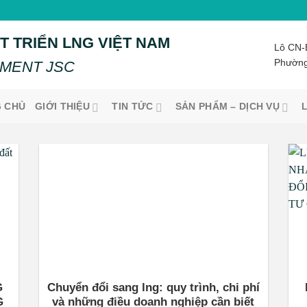
T TRIỂN LNG VIỆT NAM
Lô CN-
Phường
MENT JSC
 CHỦ
GIỚI THIỆU
TIN TỨC
SẢN PHẨM – DỊCH VỤ
G
Chuyển đổi sang lng: quy trình, chi phí
G
và những điều doanh nghiệp cần biết