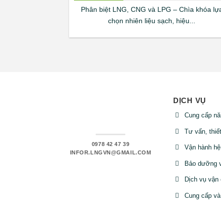
Phân biệt LNG, CNG và LPG – Chìa khóa lự
chọn nhiên liệu sạch, hiệu...
DỊCH VỤ
Cung cấp nă
Tư vấn, thiế
0978 42 47 39
Vận hành hệ
INFOR.LNGVN@GMAIL.COM
Bảo dưỡng v
Dịch vụ vận
Cung cấp và 